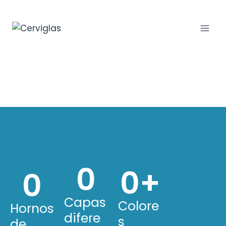
Laminado
0
0
+
0
Capas
Colore
Hornos
difere
s
de