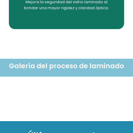
Extraordinaria resistencia y estabilidad
Mejora la seguridad del vidrio laminado al
brindar una mayor rigidez y claridad óptica.
Galería del proceso de laminado