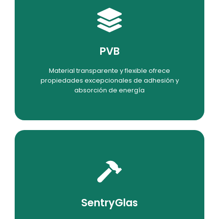
Ver Detalles
PVB
laminado
Material transparente y flexible ofrece
Mejora la resistencia y la seguridad del vidrio
propiedades excepcionales de adhesión y
absorción de energía
Ver Detalles
SentryGlas
dimensional.