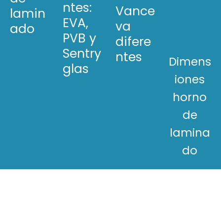
ntes:
Vance
lamin
EVA,
va
ado
PVB y
difere
Sentry
ntes
Dimens
glas
iones
horno
de
lamina
do