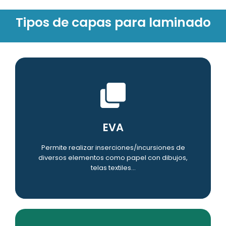
Tipos de capas para laminado
Ver Detalles
EVA
acabado único
Permite realizar inserciones/incursiones de
Ideales para personalizar el vidrio y darle un
diversos elementos como papel con dibujos,
telas textiles...