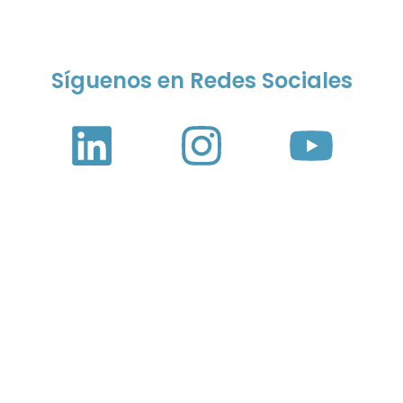
Síguenos en Redes Sociales
¿Quieres saber cuál es la
solución de vidrio que
necesitas?
Contáctanos y nuestro equipo técnico te
aconsejará