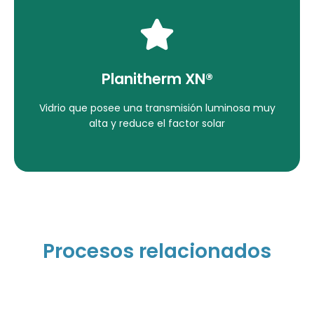
Ver Detalles
residencia.
Planitherm XN®
Excelente control térmico, vidrio ideal para
Vidrio que posee una transmisión luminosa muy
Planitherm XN®
alta y reduce el factor solar
Procesos relacionados