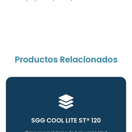
Productos Relacionados
Ver Detalles
emisividad
SGG COOL LITE ST® 120
Alta transparencia en un vidrio de baja