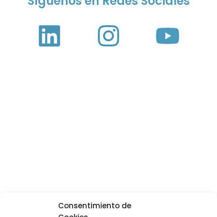
Síguenos en Redes Sociales
¿Quieres saber cuál es la
solución de vidrio que
necesitas?
Contáctanos y nuestro equipo técnico te
aconsejará
Contacto
Consentimiento de