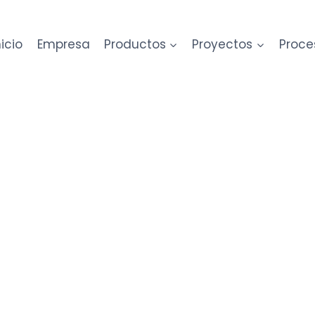
nicio
Empresa
Productos
Proyectos
Proce
Patatas Aguila
Laminado
cortina inclinado