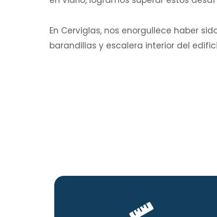
en vidrio, logramos superar estos desafí
En Cerviglas, nos enorgullece haber sido
barandillas y escalera interior del edifici