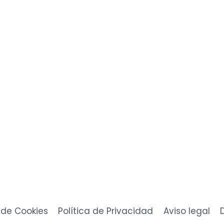
s realizar un proyecto con n
No dudes en contactarnos
Contacto
a de Cookies
Política de Privacidad
Aviso legal