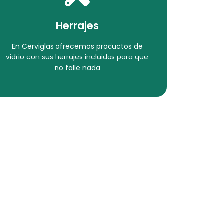
Ver Proceso
Herrajes
aquí
Descubre nuestro catálogo de herrajes
En Cerviglas ofrecemos productos de
Herrajes
vidrio con sus herrajes incluidos para que
no falle nada