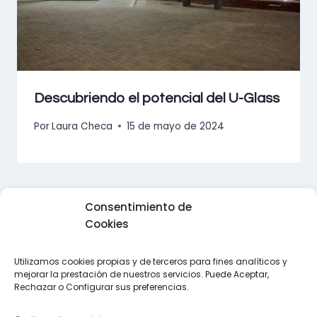
Descubriendo el potencial del U-Glass
Por
Laura Checa
15 de mayo de 2024
Consentimiento de
Cookies
Utilizamos cookies propias y de terceros para fines analíticos y
mejorar la prestación de nuestros servicios. Puede Aceptar,
Trabaja con nosotros
Política de Cookies
Rechazar o Configurar sus preferencias.
Política de Privacidad
Aviso legal